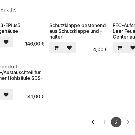
dukt(e)
3-EPlus5
Schutzklappe bestehend
FEC-Aufs
gehäuse
aus Schutzklappe und -
Leer Feue
halter
Center au
146,00
€
4,00
€
ndeckel
-/Austauschteil für
ner Hohlsäule SDS-
141,00
€
1
2