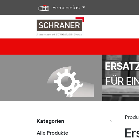
Zum Inhalt springen
Firmeninfos
ERSATZ
FÜR EI
Produ
Kategorien
Er
Alle Produkte