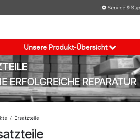
Service & Su
Shop
Über uns
Karriere
Aktuelles
Unsere Produkt-Übersicht
TEILE
NE ERFOLGREICHE REPARATUR
kte
Ersatzteile
satzteile