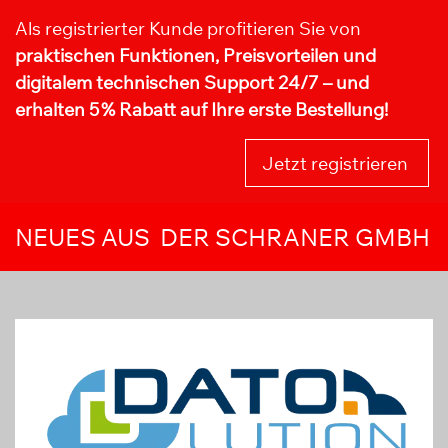
Als registrierter Kunde profitieren Sie von
praktischen Funktionen, Preisvorteilen und
digitalem technischen Support 24/7 – und
erhalten 5 % Rabatt auf Ihre erste Bestellung!
Jetzt registrieren
NEUES AUS DER SCHRANER GMBH