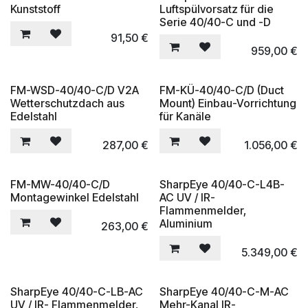
Kunststoff
Luftspülvorsatz für die
Serie 40/40-C und -D
91,50
€
959,00
€
FM-WSD-40/40-C/D V2A
FM-KÜ-40/40-C/D (Duct
Wetterschutzdach aus
Mount) Einbau-Vorrichtung
Edelstahl
für Kanäle
287,00
€
1.056,00
€
FM-MW-40/40-C/D
SharpEye 40/40-C-L4B-
Montagewinkel Edelstahl
AC UV / IR-
Flammenmelder,
Aluminium
263,00
€
5.349,00
€
SharpEye 40/40-C-LB-AC
SharpEye 40/40-C-M-AC
UV / IR- Flammenmelder,
Mehr-Kanal IR-