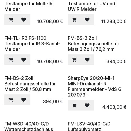
Testlampe für Multi-IR
Testlampe für UV und
Melder
UV/IR Melder
10.708,00
€
11.283,00
€
FM-TL-IR3 FS-1100
FM-BS-3 Zoll
Testlampe für IR 3-Kanal-
Befestigungsschelle für
Melder
Mast 3 Zoll / 76,2 mm
10.708,00
€
394,00
€
FM-BS-2 Zoll
SharpEye 20/20-MI-1
Befestigungsschelle für
MINI-Dreikanal-IR
Mast 2 Zoll / 50,8 mm
Flammenmelder - VdS G
207073 -
394,00
€
4.403,00
€
FM-WSD-40/40-C/D
FM-LSV-40/40-C/D
Wetterschutzdach aus
Luftspülvorsatz