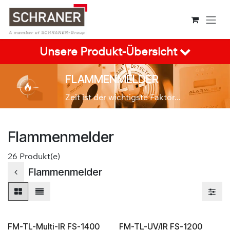
Zum Inhalt springen
Unsere Produkt-Übersicht
FLAMMENMELDER
Zeit ist der wichtigste Faktor...
Flammenmelder
26
Produkt(e)
Flammenmelder
FM-TL-Multi-IR FS-1400
FM-TL-UV/IR FS-1200