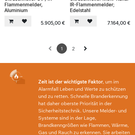
Flammenmelder,
IR-Flammenmelder;
Aluminium
Edelstahl
5.905,00
€
7.164,00
€
1
2
Zeit ist der wichtigste Faktor
, um im
Alarmfall Leben und Werte zu schützen
und zu retten. Schnelle Branderkennung
hat daher oberste Priorität in der
Sicherheitstechnik. Unsere Melder- und
Systeme sind in der Lage,
Brandkenngrößen wie Flammen, Wärme,
Gas und Rauch zu erkennen. Sie arbeiten