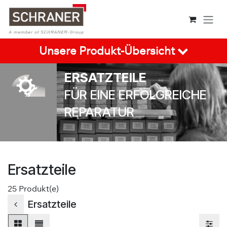
Zum Inhalt springen
Unsere Produkt-Übersicht
ERSATZTEILE
FÜR EINE ERFOLGREICHE
REPARATUR
Ersatzteile
25
Produkt(e)
Ersatzteile