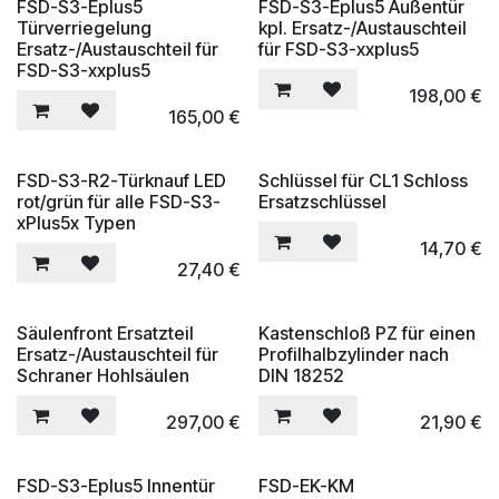
FSD-S3-Eplus5
FSD-S3-Eplus5 Außentür
Türverriegelung
kpl. Ersatz-/Austauschteil
Ersatz-/Austauschteil für
für FSD-S3-xxplus5
FSD-S3-xxplus5
198,00
€
165,00
€
FSD-S3-R2-Türknauf LED
Schlüssel für CL1 Schloss
rot/grün für alle FSD-S3-
Ersatzschlüssel
xPlus5x Typen
14,70
€
27,40
€
Säulenfront Ersatzteil
Kastenschloß PZ für einen
Ersatz-/Austauschteil für
Profilhalbzylinder nach
Schraner Hohlsäulen
DIN 18252
297,00
€
21,90
€
FSD-S3-Eplus5 Innentür
FSD-EK-KM