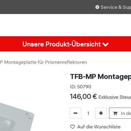
Service & Su
Shop
Über uns
Karriere
Aktuelles
Unsere Produkt-Übersicht
 Montageplatte für Prismenreflektoren
TFB-MP Montagepl
ID:
50790
146,00
€
Exklusive Steu
In d
Auf die Wunschliste