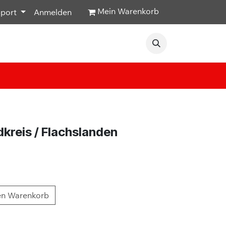
Mein Warenkorb
pport
Anmelden
Veranstaltungen
Hilfe & Kontakt
reis / Flachslanden
en Warenkorb