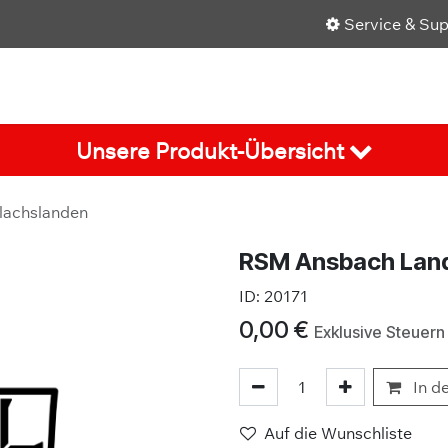
Service & Su
Shop
Über uns
Karriere
Aktuelles
Unsere Produkt-Übersicht
lachslanden
RSM Ansbach Landk
ID:
20171
0,00
€
Exklusive Steuern
In d
Auf die Wunschliste