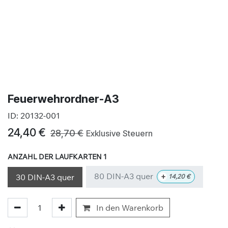
Feuerwehrordner-A3
ID:
20132-001
24,40
€
28,70
€
Exklusive Steuern
ANZAHL DER LAUFKARTEN 1
80 DIN-A3 quer
+
30 DIN-A3 quer
14,20
€
In den Warenkorb