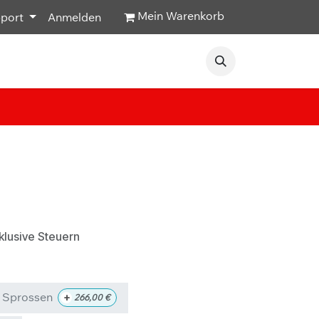
Mein Warenkorb
pport
Anmelden
Veranstaltungen
Hilfe & Kontakt
klusive Steuern
0 Sprossen
+
266,00
€