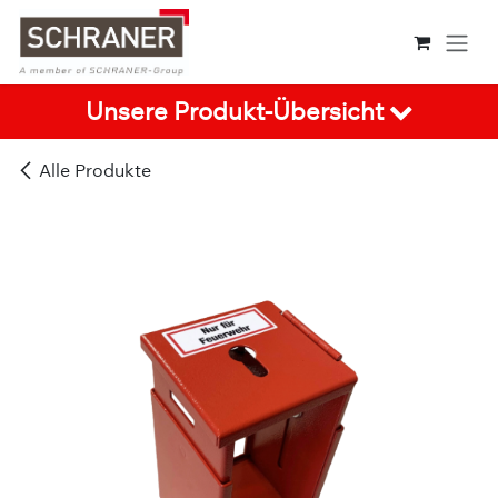
Zum Inhalt springen
Unsere Produkt-Übersicht
Alle Produkte