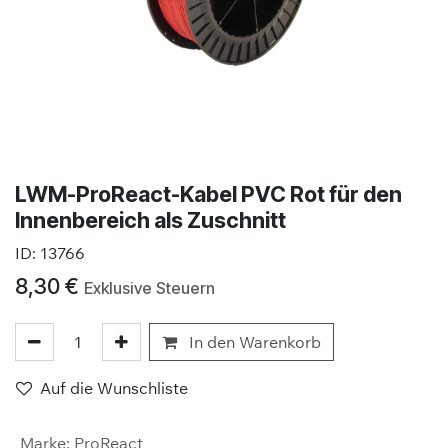
LWM-ProReact-Kabel PVC Rot für den
Innenbereich als Zuschnitt
ID:
13766
8,30
€
Exklusive Steuern
In den Warenkorb
Auf die Wunschliste
Marke
:
ProReact