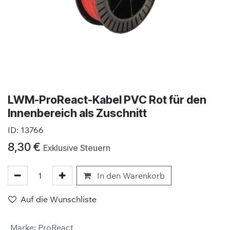
LWM-ProReact-Kabel PVC Rot für den
Innenbereich als Zuschnitt
ID:
13766
8,30
€
Exklusive Steuern
In den Warenkorb
Auf die Wunschliste
Marke
:
ProReact