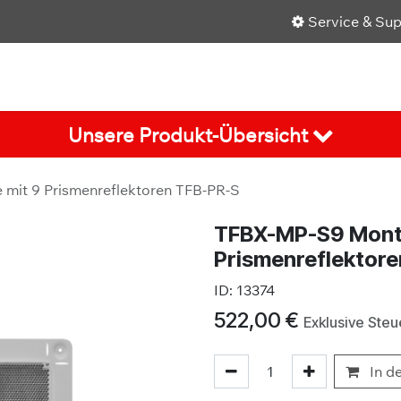
Service & Su
Shop
Über uns
Karriere
Aktuelles
Unsere Produkt-Übersicht
mit 9 Prismenreflektoren TFB-PR-S
TFBX-MP-S9 Monta
Prismenreflektor
ID:
13374
522,00
€
Exklusive Steu
In d