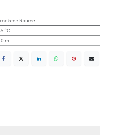
rockene Räume
55 °C
60 m