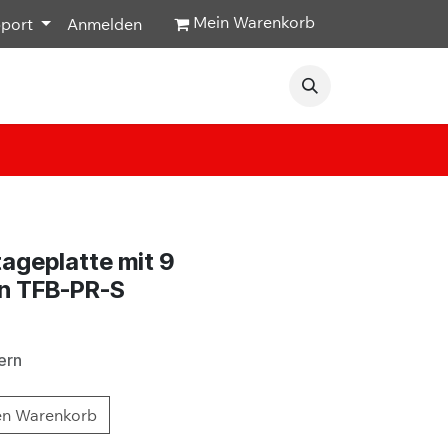
Mein Warenkorb
pport
Anmelden
Veranstaltungen
Hilfe & Kontakt
geplatte mit 9
en TFB-PR-S
ern
en Warenkorb