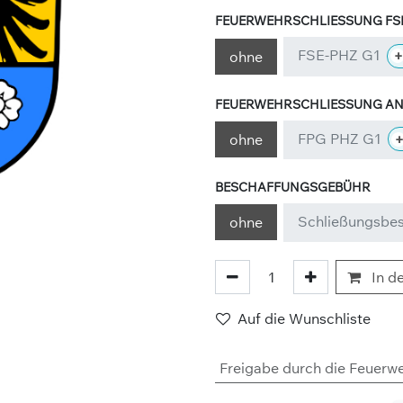
FEUERWEHRSCHLIESSUNG FSE
FSE-PHZ G1
+
ohne
FEUERWEHRSCHLIESSUNG ANL
FPG PHZ G1
ohne
BESCHAFFUNGSGEBÜHR
Schließungsbe
ohne
In d
Auf die Wunschliste
Freigabe durch die Feuerw