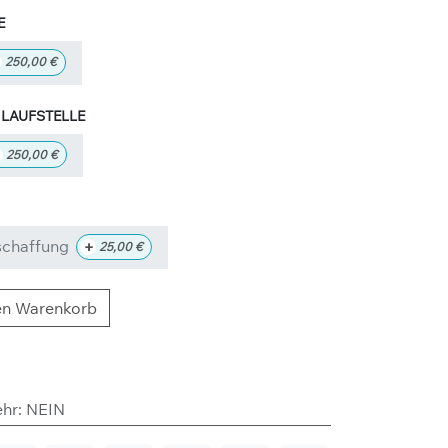
250,00
€
AUFSTELLE
+
250,00
€
schaffung
+
25,00
€
en Warenkorb
ehr
:
NEIN