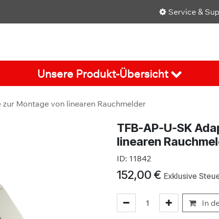
Service & Su
Shop
Über uns
Karriere
Aktuelles
Unsere Produkt-Übersicht
 zur Montage von linearen Rauchmelder
TFB-AP-U-SK Adap
linearen Rauchme
ID:
11842
152,00
€
Exklusive Steu
In d