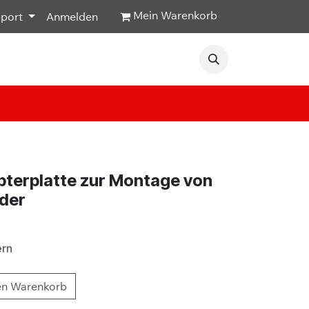
Mein Warenkorb
pport
Anmelden
Veranstaltungen
Hilfe & Kontakt
terplatte zur Montage von
lder
ern
en Warenkorb