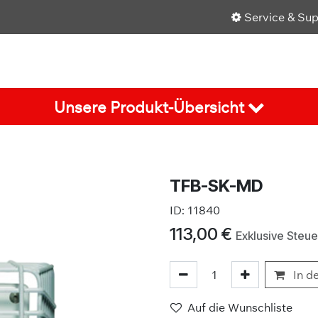
Service & Su
Shop
Über uns
Karriere
Aktuelles
Unsere Produkt-Übersicht
TFB-SK-MD
ID:
11840
113,00
€
Exklusive Steue
In d
Auf die Wunschliste