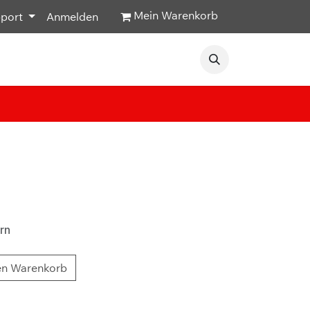
Mein Warenkorb
pport
Anmelden
Veranstaltungen
Hilfe & Kontakt
rn
en Warenkorb