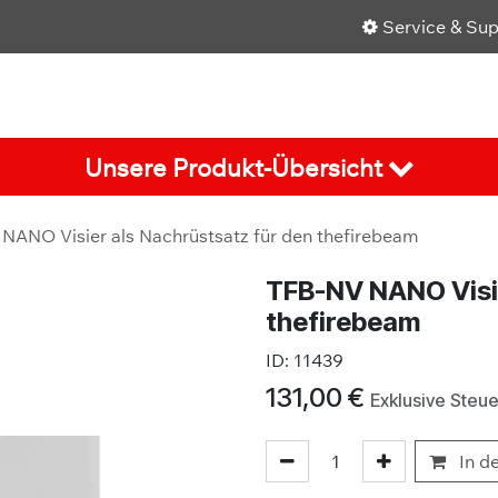
Service & Su
Shop
Über uns
Karriere
Aktuelles
Unsere Produkt-Übersicht
NANO Visier als Nachrüstsatz für den thefirebeam
TFB-NV NANO Visie
thefirebeam
ID:
11439
131,00
€
Exklusive Steu
In d