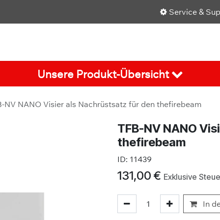
Service & Su
Shop
Über uns
Karriere
Aktuelles
Unsere Produkt-Übersicht
-NV NANO Visier als Nachrüstsatz für den thefirebeam
TFB-NV NANO Visie
thefirebeam
ID:
11439
131,00
€
Exklusive Steu
In d