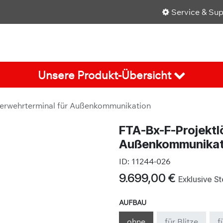
Service & Su
Shop
Über uns
Karriere
Aktuelles
Unsere Produkt-Übersicht
uerwehrterminal für Außenkommunikation
FTA-Bx-F-Projektl
Außenkommunikat
ID:
11244-026
9.699,00
€
Exklusive S
AUFBAU
ohne
für Blitze
f