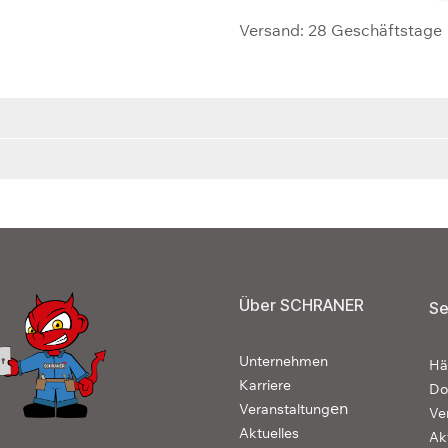
Versand: 28 Geschäftstage
Über SCHRANER
Se
Unternehmen
Hä
Karriere
Do
en
Veranstaltung
Ve
Aktuelles
Ak