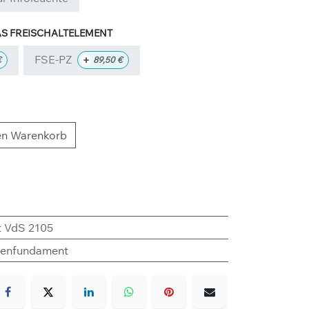
S FREISCHALTELEMENT
FSE-PZ
+
€
89,50
€
en Warenkorb
tt VdS 2105
enfundament