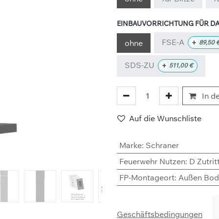
EINBAUVORRICHTUNG FÜR DA
FSE-A
+
ohne
89,50
SDS-ZU
+
511,00
€
In d
Auf die Wunschliste
Marke
:
Schraner
Feuerwehr Nutzen
:
D Zutri
FP-Montageort
:
Außen Bod
Geschäftsbedingungen