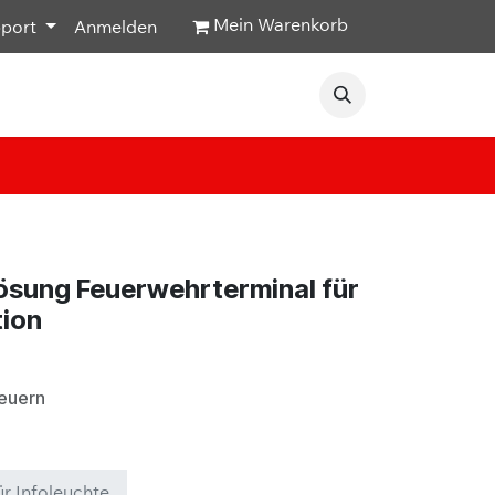
Mein Warenkorb
pport
Anmelden
Veranstaltungen
Hilfe & Kontakt
ösung Feuerwehrterminal für
ion
teuern
ür Infoleuchte