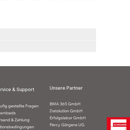
Unsere Partner
rvice & Support
BMA 365 GmbH
ufig gestellte Fragen
Datolution GmbH
wnloads
Erfolgslabor GmbH
rsand & Zahlung
Percy Görgens UG
tionsbedingungen