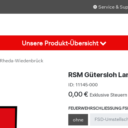
Service & Su
Shop
Über uns
Karriere
Aktuelles
Unsere Produkt-Übersicht
/ Rheda-Wiedenbrück
RSM Gütersloh La
ID:
11145-000
0,00
€
Exklusive Steuern
FEUERWEHRSCHLIESSUNG FSD
FSD-Umstellsch
ohne