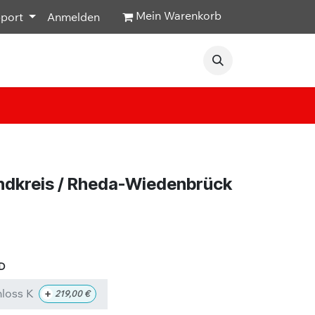
Mein Warenkorb
pport
Anmelden
Veranstaltungen
Hilfe & Kontakt
ndkreis / Rheda-Wiedenbrück
loss K
+
219,00
€