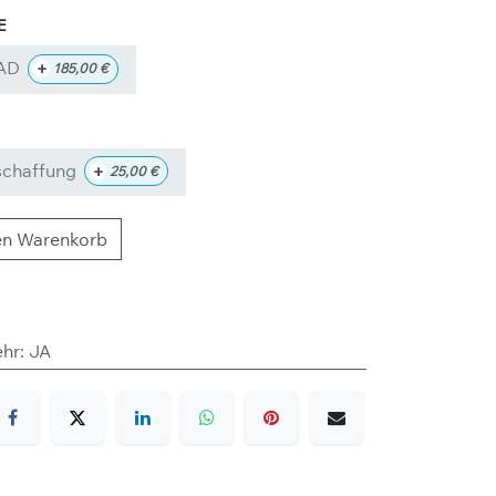
OAD
+
185,00
€
schaffung
+
25,00
€
en Warenkorb
ehr
:
JA