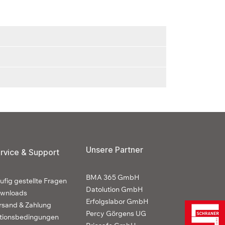
Unsere Partner
rvice & Support
BMA 365 GmbH
ufig gestellte Fragen
Datolution GmbH
wnloads
Erfolgslabor GmbH
rsand & Zahlung
Percy Görgens UG
tionsbedingungen