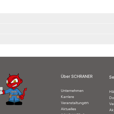
Über SCHRANER
Se
Unternehmen
Hä
Karriere
Do
en
Veranstaltung
Ve
Aktuelles
Ak