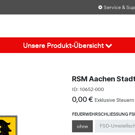
Service & Su
Shop
Über uns
Karriere
Aktuelles
Unsere Produkt-Übersicht
RSM Aachen Stad
ID:
10652-000
0,00
€
Exklusive Steuern
FEUERWEHRSCHLIESSUNG FSD
FSD-Umstellsch
ohne