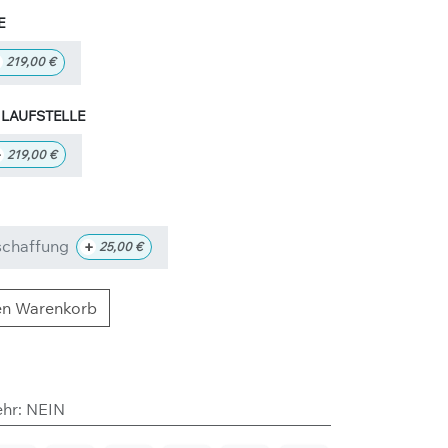
+
219,00
€
AUFSTELLE
+
219,00
€
schaffung
+
25,00
€
en Warenkorb
ehr
:
NEIN