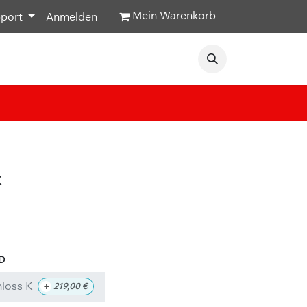
Mein Warenkorb
pport
Anmelden
Veranstaltungen
Hilfe & Kontakt
t
loss K
+
219,00
€