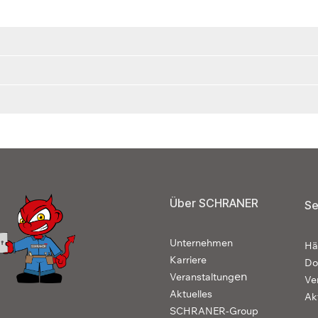
Über SCHRANER
Se
Unternehmen
Hä
Karriere
Do
en
Veranstaltung
Ve
Aktuelles
Ak
SCHRANER-Group