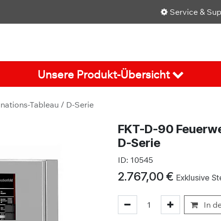
Service & Su
Shop
Über uns
Karriere
Aktuelles
Unsere Produkt-Übersicht
ations-Tableau / D-Serie
FKT-D-90 Feuerwe
D-Serie
ID:
10545
2.767,00
€
Exklusive S
In d