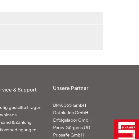
Unsere Partner
rvice & Support
BMA 365 GmbH
ufig gestellte Fragen
Datolution GmbH
wnloads
Erfolgslabor GmbH
rsand & Zahlung
Percy Görgens UG
tionsbedingungen
Priosafe GmbH