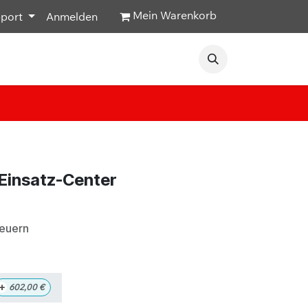
Mein Warenkorb
pport
Anmelden
Veranstaltungen
Hilfe & Kontakt
Einsatz-Center
teuern
+
602,00
€