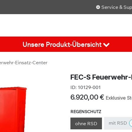
Service & Su
Shop
Über uns
Karriere
Aktuelles
Unsere Produkt-Übersicht
rwehr-Einsatz-Center
FEC-S Feuerwehr-
ID:
10129-001
6.920,00
€
Exklusive S
REGENSCHUTZ
mit RSD
ohne RSD