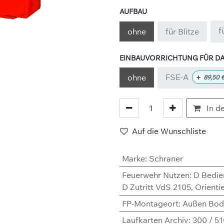
AUFBAU
f
ohne
für Blitze
EINBAUVORRICHTUNG FÜR DA
FSE-A
+
ohne
89,50
In d
Auf die Wunschliste
Marke
:
Schraner
Feuerwehr Nutzen
:
D Bedie
D Zutritt VdS 2105
,
Orienti
FP-Montageort
:
Außen Bod
Laufkarten Archiv
:
300 / 5