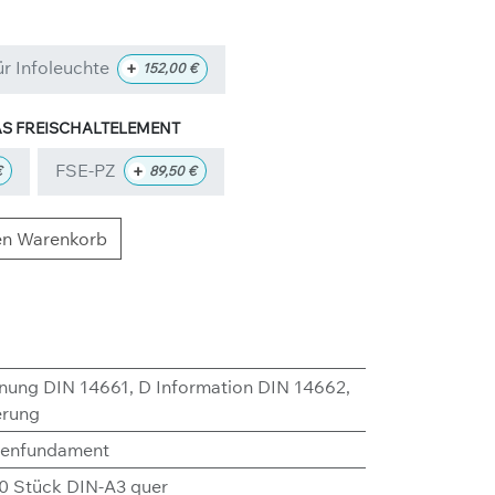
ür Infoleuchte
+
152,00
€
S FREISCHALTELEMENT
FSE-PZ
+
€
89,50
€
en Warenkorb
nung DIN 14661
,
D Information DIN 14662
,
erung
enfundament
10 Stück DIN-A3 quer