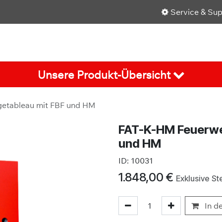
Service & Su
Shop
Über uns
Karriere
Aktuelles
Unsere Produkt-Übersicht
getableau mit FBF und HM
FAT-K-HM Feuerwe
und HM
ID:
10031
1.848,00
€
Exklusive St
In d