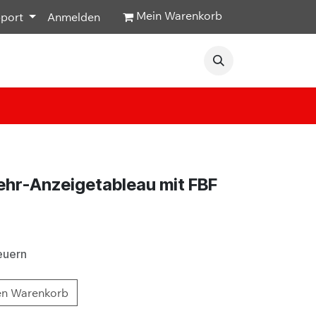
Mein Warenkorb
pport
Anmelden
Veranstaltungen
Hilfe & Kontakt
hr-Anzeigetableau mit FBF
euern
en Warenkorb