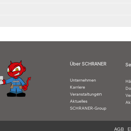
Über SCHRANER
Se
Unternehmen
Hä
Karriere
Do
en
Veranstaltung
Ve
Aktuelles
Ak
SCHRANER-Group
AGB
E