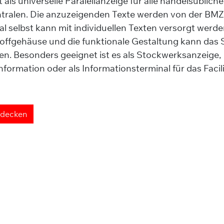
t als
universelle Paralellanzeige
für alle handelsüblich
tralen.
Die anzuzeigenden Texte werden von der B
l selbst kann mit individuellen Texten versorgt werd
ffgehäuse und die funktionale Gestaltung kann das SI
en. Besonders geeignet ist es als
Stockwerksanzeige
,
nformation
oder als
Informationsterminal für das Fac
tdecken