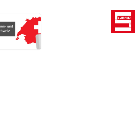
Unsere Partner
rvice & Support
BMA 365 GmbH
ufig gestellte Fragen
Datolution GmbH
wnloads
Erfolgslabor GmbH
rsand & Zahlung
Percy Görgens UG