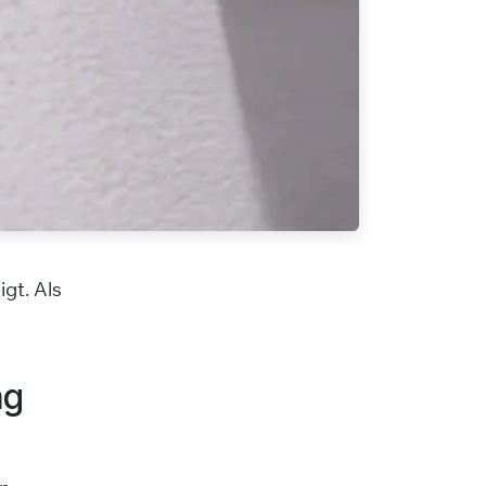
gt. Als
ng