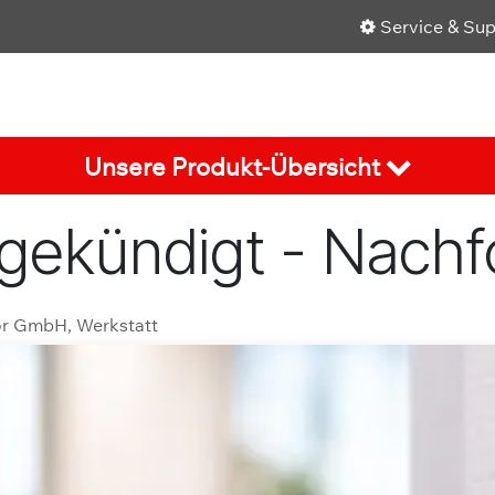
Service & Su
Shop
Über uns
Karriere
Aktuelles
Unsere Produkt-Übersicht
bgekündigt - Nachf
or GmbH, Werkstatt