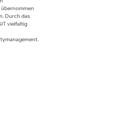
en
MZ übernommen
en. Durch das
T vielfaltig
ilitymanagement.