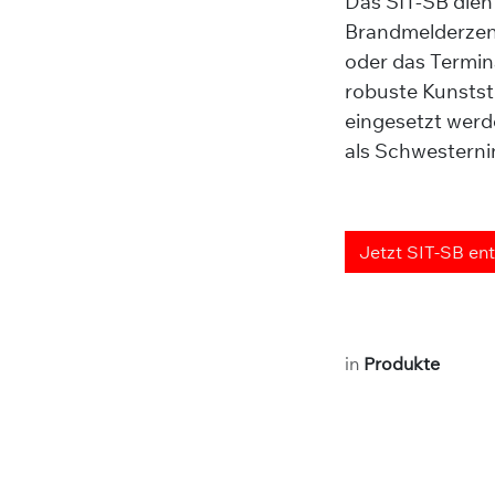
Das SIT-SB dien
Brandmelderzen
oder das Termina
robuste Kunststo
eingesetzt werd
als
Schwesterni
Jetzt SIT-SB en
in
Produkte